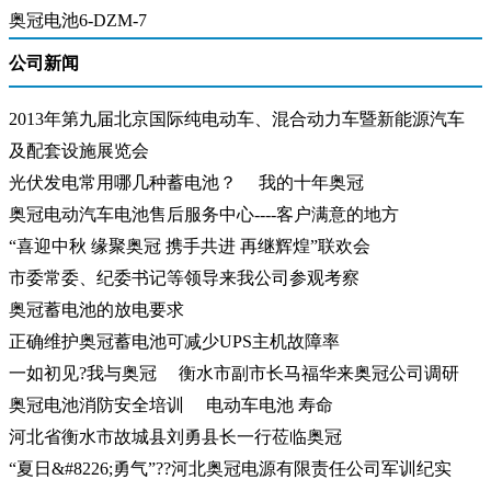
奥冠电池6-DZM-7
公司新闻
2013年第九届北京国际纯电动车、混合动力车暨新能源汽车
及配套设施展览会
光伏发电常用哪几种蓄电池？
我的十年奥冠
奥冠电动汽车电池售后服务中心----客户满意的地方
“喜迎中秋 缘聚奥冠 携手共进 再继辉煌”联欢会
市委常委、纪委书记等领导来我公司参观考察
奥冠蓄电池的放电要求
正确维护奥冠蓄电池可减少UPS主机故障率
一如初见?我与奥冠
衡水市副市长马福华来奥冠公司调研
奥冠电池消防安全培训
电动车电池 寿命
河北省衡水市故城县刘勇县长一行莅临奥冠
“夏日&#8226;勇气”??河北奥冠电源有限责任公司军训纪实