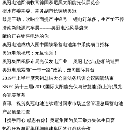
奥冠电池圆满收官德国慕尼黑太阳能光伏展览会
衡水市委常委、常务副市长调研奥冠
鼓足干劲，吹响全面提产冲锋号
锂电订单多，生产忙不停
济南新能源汽车展--------奥冠电池风暴袭来
献给正在销售电池的你
奥冠电池成功入围中国铁塔蓄电池集中采购项目招标
奥冠电池祝您：元旦快乐！
奥冠集团积极布局光伏发电产业
奥冠电池与您相约迪拜
奥冠电池紧随“一带一路”政策，走向国际舞台
2019年上半年度营销总结大会暨法务培训会议圆满结束
SNEC第十三届(2019)国际太阳能光伏与智慧能源(上海)展览
会完美落幕
喜讯：祝贺奥冠电池连续通过国家市场监督管理总局蓄电池
产品质量抽查
【携手同心 感恩有你】奥冠集团为员工举办集体生日宴
热烈庆祝奥冠集团与电建集团签订战略合作