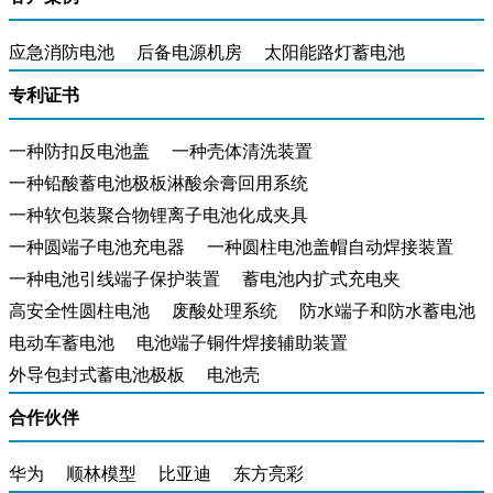
应急消防电池
后备电源机房
太阳能路灯蓄电池
专利证书
一种防扣反电池盖
一种壳体清洗装置
一种铅酸蓄电池极板淋酸余膏回用系统
一种软包装聚合物锂离子电池化成夹具
一种圆端子电池充电器
一种圆柱电池盖帽自动焊接装置
一种电池引线端子保护装置
蓄电池内扩式充电夹
高安全性圆柱电池
废酸处理系统
防水端子和防水蓄电池
电动车蓄电池
电池端子铜件焊接辅助装置
外导包封式蓄电池极板
电池壳
合作伙伴
华为
顺林模型
比亚迪
东方亮彩